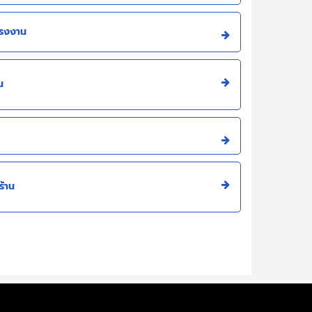
โรงงาน
น
้าน