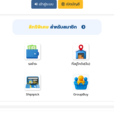
เข้าสู่ระบบ
เปิดบัญชี
สิทธิพิเศษ
สำหรับสมาชิก
รอชำระ
ที่อยู่โกดัง(จีน)
Shipipick
GroupBuy