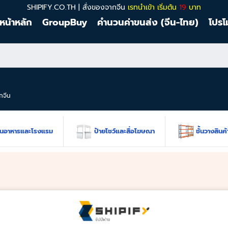
SHIPIFY.CO.TH | สั่งของจากจีน
เรทนำเข้า เริ่มต้น
19
บาท
หน้าหลัก
GroupBuy
คำนวนค่าขนส่ง (จีน-ไทย)
โปรโ
ากจีน
อาหารและโรงแรม
ป้ายโชว์และสื่อโฆษณา
ชั้นวางสินค้า