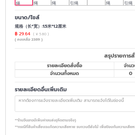
ขนาด/ไซส์
规格（长*宽）:1.5米*1.2厘米
฿ 29.64
( ¥ 5.80 )
( คงเหลือ 2389 )
สรุปรายการสั่
รายละเอียดสั่งซื้อ
จำนว
จำนวนทั้งหมด
0
รายละเอียดอื่นเพิ่มเติม
**ร้านจีนอาจมีเพิ่มค่าขนส่ง(คิดตามจริง)
**กรณีที่สินค้าเสี่ยงจะเกิดความเสียหาย รบกวนตีลังไม้ เพื่อป้องกันความเสีย