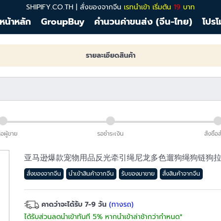
SHIPIFY.CO.TH | สั่งของจากจีน
เรทนำเข้า เริ่มต้น
19
บาท
หน้าหลัก
GroupBuy
คำนวนค่าขนส่ง (จีน-ไทย)
โปรโ
รายละเอียดสินค้า
่อผู้ขาย
รอชำระเงิน
สั่งซื้อ
亚马逊爆款宠物用品反光牵引绳尼龙多色遛狗绳狗链狗
สั่งของจากจีน
นำเข้าสินค้าจากจีน
รับของมาขาย
สั่งสินค้าจากจีน
คาดว่าจะได้รับ 7-9 วัน
(ทางรถ)
ได้รับส่วนลดนำเข้าทันที 5% หากนำเข้าล่าช้ากว่ากำหนด*