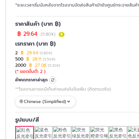
*ระยะเวลาเริ่มนับหลังจากโรงงานจัดส่งสินค้าเข้ายังศูนย์กระจายสินค
ราคาสินค้า (บาท ฿)
฿ 29.64
(5.80¥)
เรทราคา (บาท ฿)
2
฿ 29.64
(5.80¥)
500
฿ 28.11
(5.50¥)
2000
฿ 27.08
(5.30¥)
(* ยอดขั้นต่ำ 2 )
อัพเดทราคาล่าสุด
**โรงงานอาจจะมีเก็บค่าขนส่งในจีนเพิ่ม (คิดตามจริง)
รูปแบบ/สี