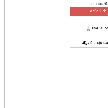
คละแบบ/สีได
สั่งซื้อขั้นต่ำ
ขอใบเสนอร
สร้างกลุ่ม รวม