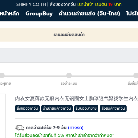
SHIPIFY.CO.TH | สั่งของจากจีน
เรทนำเข้า เริ่มต้น
19
บาท
หน้าหลัก
GroupBuy
คำนวนค่าขนส่ง (จีน-ไทย)
โปรโ
รายละเอียดสินค้า
่อผู้ขาย
รอชำระเงิน
สั่งซื้อ
内衣女夏薄款无痕内衣无钢圈女士胸罩透气聚拢学生内
สั่งของจากจีน
นำเข้าสินค้าจากจีน
รับของมาขาย
สั่งสินค้าจากจีน
คาดว่าจะได้รับ 7-9 วัน
(ทางรถ)
ได้รับส่วนลดนำเข้าทันที 5% หากนำเข้าล่าช้ากว่ากำหนด*