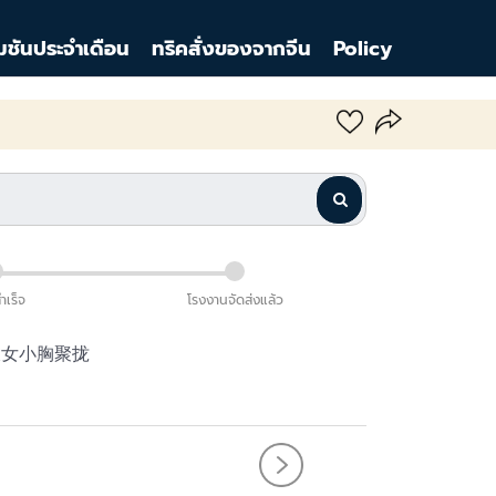
มชันประจำเดือน
ทริคสั่งของจากจีน
Policy
สำเร็จ
โรงงานจัดส่งแล้ว
衣女小胸聚拢