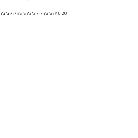
n\r\n\r\n
\r\n\r\n\r\n\r\n
￥
6.20