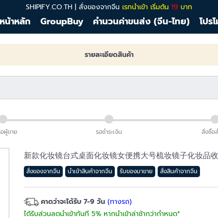
SHIPIFY.CO.TH | สั่งของจากจีน
เรทนำเข้า เริ่มต้น
19
บาท
หน้าหลัก
GroupBuy
คำนวนค่าขนส่ง (จีน-ไทย)
โปรโ
รายละเอียดสินค้า
่อผู้ขาย
รอชำระเงิน
สั่งซื้อ
新款化妆镜台式桌面化妆镜女便携大号梳妆镜子化妆品
สั่งของจากจีน
นำเข้าสินค้าจากจีน
รับของมาขาย
สั่งสินค้าจากจีน
คาดว่าจะได้รับ 7-9 วัน
(ทางรถ)
ได้รับส่วนลดนำเข้าทันที 5% หากนำเข้าล่าช้ากว่ากำหนด*