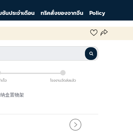
มชันประจำเดือน
ทริคสั่งของจากจีน
Policy
สำเร็จ
โรงงานจัดส่งแล้ว
收纳盒置物架