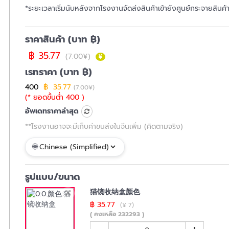
*ระยะเวลาเริ่มนับหลังจากโรงงานจัดส่งสินค้าเข้ายังศูนย์กระจายสินค
ราคาสินค้า (บาท ฿)
฿ 35.77
(7.00¥)
เรทราคา (บาท ฿)
400
฿ 35.77
(7.00¥)
(* ยอดขั้นต่ำ 400 )
อัพเดทราคาล่าสุด
**โรงงานอาจจะมีเก็บค่าขนส่งในจีนเพิ่ม (คิดตามจริง)
รูปแบบ/ขนาด
猫镜收纳盒颜色
฿ 35.77
(¥ 7)
( คงเหลือ 232293 )