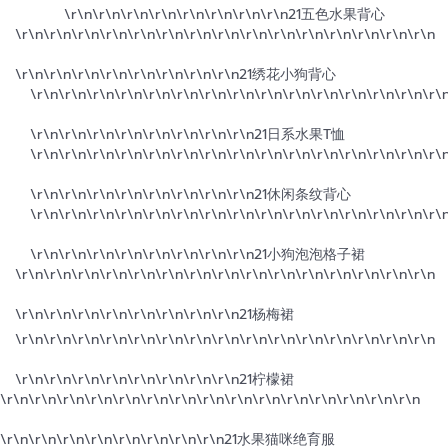
\r\n\r\n\r\n
\r\n
\r\n\r\n\r\n\r\n
21五色水果背心
\r\n\r\n\r\n\r\n\r\n\r\n\r\n\r\n\r\n\r\n
\r\n
\r\n
\r\n\r\n\r\n
\r\n\r\n\r\n
\r\n
\r\n\r\n\r\n\r\n
21绣花小狗背心
\r\n\r\n\r\n\r\n\r\n\r\n\r\n\r\n\r\n\r\n
\r\n
\r\n
\r\n\r\n\r\
\r\n\r\n\r\n
\r\n
\r\n\r\n\r\n\r\n
21日系水果T恤
\r\n\r\n\r\n\r\n\r\n\r\n\r\n\r\n\r\n\r\n
\r\n
\r\n
\r\n\r\n\r\
\r\n\r\n\r\n
\r\n
\r\n\r\n\r\n\r\n
21休闲条纹背心
\r\n\r\n\r\n\r\n\r\n\r\n\r\n\r\n\r\n\r\n
\r\n\r\n\r\n
\r\n\r\
\r\n\r\n\r\n
\r\n
\r\n\r\n\r\n\r\n
21小狗泡泡格子裙
\r\n\r\n\r\n\r\n\r\n\r\n\r\n\r\n\r\n\r\n
\r\n
\r\n
\r\n\r\n\r\n
\r\n\r\n\r\n
\r\n
\r\n\r\n\r\n\r\n
21杨梅裙
\r\n\r\n\r\n\r\n\r\n\r\n\r\n\r\n\r\n\r\n
\r\n
\r\n
\r\n\r\n\r\n
\r\n\r\n\r\n
\r\n
\r\n\r\n\r\n\r\n
21柠檬裙
\r\n\r\n\r\n\r\n\r\n\r\n\r\n\r\n\r\n\r\n
\r\n
\r\n
\r\n\r\n\r\n
\r\n\r\n\r\n
\r\n
\r\n\r\n\r\n\r\n
21水果猫咪绝育服