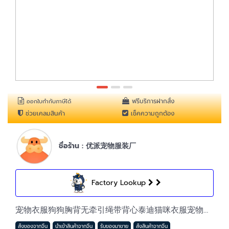
ฟรีบริการฝากสั่ง
ออกใบกำกับภาษีได้
ช่วยเคลมสินค้า
เช็คความถูกต้อง
ชื่อร้าน : 优派宠物服装厂
Factory Lookup
宠物衣服狗狗胸背无牵引绳带背心泰迪猫咪衣服宠物服装22竖条胸背
สั่งของจากจีน
นำเข้าสินค้าจากจีน
รับของมาขาย
สั่งสินค้าจากจีน