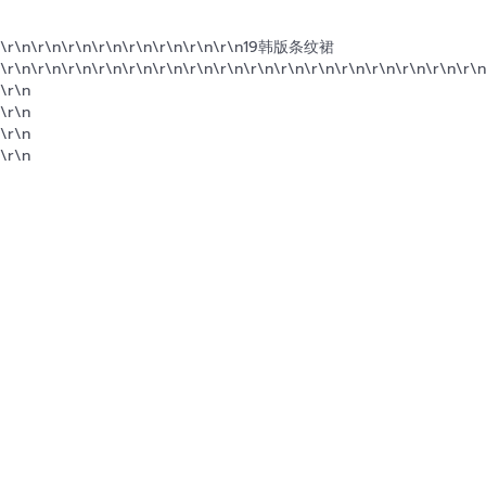
\r\n\r\n\r\n
\r\n
\r\n\r\n\r\n\r\n
19韩版条纹裙
\r\n\r\n\r\n\r\n\r\n\r\n\r\n\r\n\r\n\r\n
\r\n\r\n\r\n
\r\n\r\n\r\n
\r\n
\r\n
\r\n
\r\n