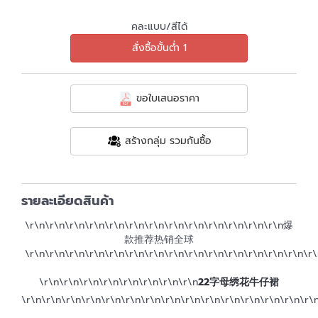
คละแบบ/สีได้
สั่งซื้อขั้นต่ำ 1
ขอใบเสนอราคา
สร้างกลุ่ม รวมกันซื้อ
รายละเอียดสินค้า
\r\n
\r\n\r\n\r\n\r\n
\r\n\r\n\r\n
\r\n
\r\n\r\n\r\n
\r\n
爆
款推荐热销全球
\r\n\r\n\r\n\r\n\r\n\r\n\r\n\r\n
\r\n\r\n\r\n
\r\n
\r\n\r\n\r\
\r\n\r\n\r\n
\r\n
\r\n\r\n\r\n\r\n
22字母绣花牛仔裙
\r\n\r\n\r\n\r\n\r\n\r\n\r\n\r\n\r\n\r\n
\r\n
\r\n
\r\n\r\n\r\