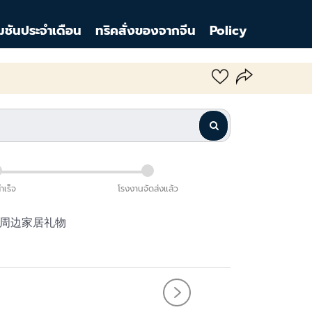
มชันประจำเดือน
ทริคสั่งของจากจีน
Policy
สำเร็จ
โรงงานจัดส่งแล้ว
香薰周边家居礼物