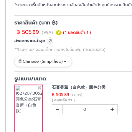
*ระยะเวลาเริ่มนับหลังจากโรงงานจัดส่งสินค้าเข้ายังศูนย์กระจายสินค
ราคาสินค้า (บาท ฿)
฿ 505.89
(99¥)
(* ยอดขั้นต่ำ 1 )
อัพเดทราคาล่าสุด
**โรงงานอาจจะมีเก็บค่าขนส่งในจีนเพิ่ม (คิดตามจริง)
รูปแบบ/ขนาด
石膏香薰（白色款）颜色分类
฿ 505.89
(¥ 99)
( คงเหลือ 23 )