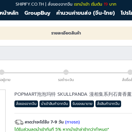
SHIPIFY.CO.TH | สั่งของจากจีน
เรทนำเข้า เริ่มต้น
19
บาท
หน้าหลัก
GroupBuy
คำนวนค่าขนส่ง (จีน-ไทย)
โปรโ
รายละเอียดสินค้า
่อผู้ขาย
รอชำระเงิน
สั่งซื้อ
POPMART泡泡玛特 SKULLPANDA 漫相集系列石膏
สั่งของจากจีน
นำเข้าสินค้าจากจีน
รับของมาขาย
สั่งสินค้าจากจีน
คาดว่าจะได้รับ 7-9 วัน
(ทางรถ)
ได้รับส่วนลดนำเข้าทันที 5% หากนำเข้าล่าช้ากว่ากำหนด*