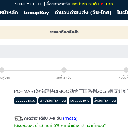
SHIPIFY.CO.TH | สั่งของจากจีน
เรทนำเข้า เริ่มต้น
19
บาท
หน้าหลัก
GroupBuy
คำนวนค่าขนส่ง (จีน-ไทย)
โปรโ
รายละเอียดสินค้า
่อผู้ขาย
รอชำระเงิน
สั่งซื้อ
POPMART泡泡玛特DIMOO动物王国系列20cm棉花娃
สั่งของจากจีน
นำเข้าสินค้าจากจีน
รับของมาขาย
สั่งสินค้าจากจีน
คาดว่าจะได้รับ 7-9 วัน
(ทางรถ)
ได้รับส่วนลดนำเข้าทันที 5% หากนำเข้าล่าช้ากว่ากำหนด*