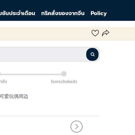
มชันประจำเดือน
ทริคสั่งของจากจีน
Policy
สำเร็จ
โรงงานจัดส่งแล้ว
娃可爱玩偶周边