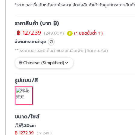
*ระยะเวลาเริ่มนับหลังจากโรงงานจัดส่งสินค้าเข้ายังศูนย์กระจายสินค
ราคาสินค้า (บาท ฿)
฿ 1272.39
(249.00¥)
(* ยอดขั้นต่ำ 1 )
อัพเดทราคาล่าสุด
**โรงงานอาจจะมีเก็บค่าขนส่งในจีนเพิ่ม (คิดตามจริง)
รูปแบบ/สี
ขนาด/ไซส์
尺码:20cm
฿ 1272.39
( ¥ 249 )