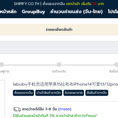
SHIPIFY.CO.TH | สั่งของจากจีน
เรทนำเข้า เริ่มต้น
19
บาท
หน้าหลัก
GroupBuy
คำนวนค่าขนส่ง (จีน-ไทย)
โปรโ
รายละเอียดสินค้า
่อผู้ขาย
รอชำระเงิน
สั่งซื้อ
labubu手机壳适用苹果15拉布布iPhone14可爱13/12pr
สั่งของจากจีน
นำเข้าสินค้าจากจีน
รับของมาขาย
สั่งสินค้าจากจีน
คาดว่าจะได้รับ 7-9 วัน
(ทางรถ)
ได้รับส่วนลดนำเข้าทันที 5% หากนำเข้าล่าช้ากว่ากำหนด*