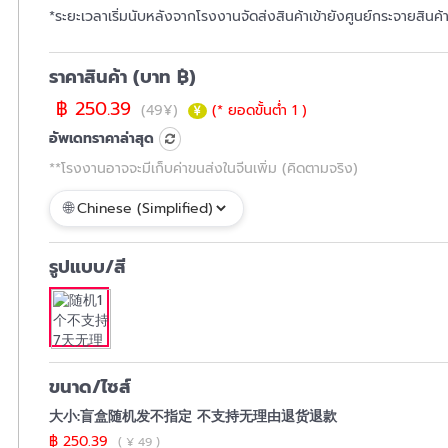
*ระยะเวลาเริ่มนับหลังจากโรงงานจัดส่งสินค้าเข้ายังศูนย์กระจายสินค
ราคาสินค้า (บาท ฿)
฿ 250.39
(49¥)
(* ยอดขั้นต่ำ 1 )
อัพเดทราคาล่าสุด
**โรงงานอาจจะมีเก็บค่าขนส่งในจีนเพิ่ม (คิดตามจริง)
รูปแบบ/สี
ขนาด/ไซส์
大小:盲盒随机发不指定 不支持无理由退货退款
฿ 250.39
( ¥ 49 )