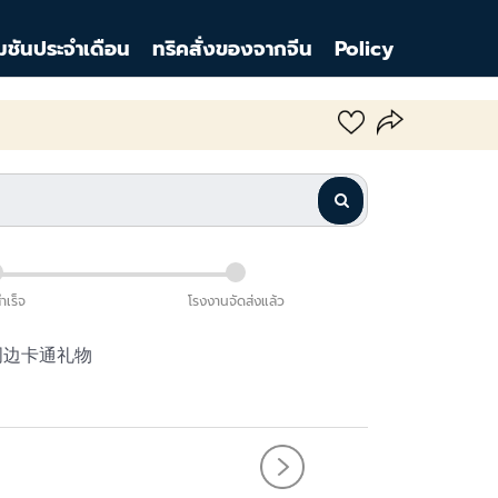
มชันประจำเดือน
ทริคสั่งของจากจีน
Policy
สำเร็จ
โรงงานจัดส่งแล้ว
贴周边卡通礼物