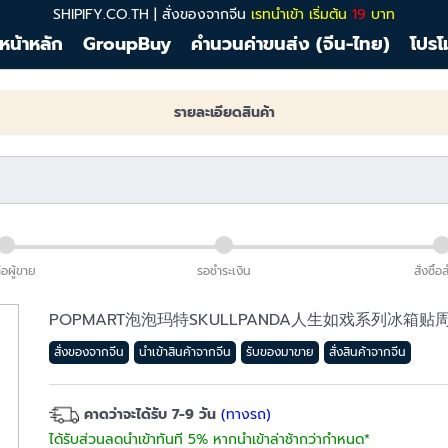
SHIPIFY.CO.TH | สั่งของจากจีน
เรทนำเข้า เริ่มต้น
19
บาท
หน้าหลัก
GroupBuy
คำนวนค่าขนส่ง (จีน-ไทย)
โปรโ
รายละเอียดสินค้า
่อผู้ขาย
รอชำระเงิน
สั่งซื้อ
POPMART泡泡玛特SKULLPANDA人生如戏系列冰箱
สั่งของจากจีน
นำเข้าสินค้าจากจีน
รับของมาขาย
สั่งสินค้าจากจีน
คาดว่าจะได้รับ 7-9 วัน
(ทางรถ)
ได้รับส่วนลดนำเข้าทันที 5% หากนำเข้าล่าช้ากว่ากำหนด*