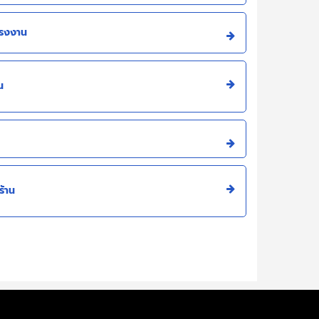
โรงงาน
น
้าน