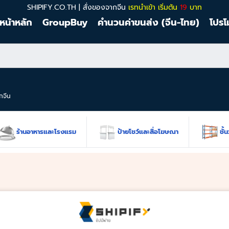
SHIPIFY.CO.TH | สั่งของจากจีน
เรทนำเข้า เริ่มต้น
19
บาท
หน้าหลัก
GroupBuy
คำนวนค่าขนส่ง (จีน-ไทย)
โปรโ
ากจีน
ร้านอาหารและโรงแรม
ป้ายโชว์และสื่อโฆษณา
ชั้นวาง