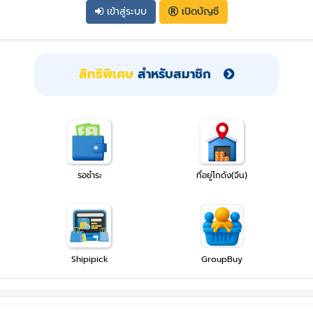
เข้าสู่ระบบ
เปิดบัญชี
สิทธิพิเศษ
สำหรับสมาชิก
รอชำระ
ที่อยู่โกดัง(จีน)
Shipipick
GroupBuy