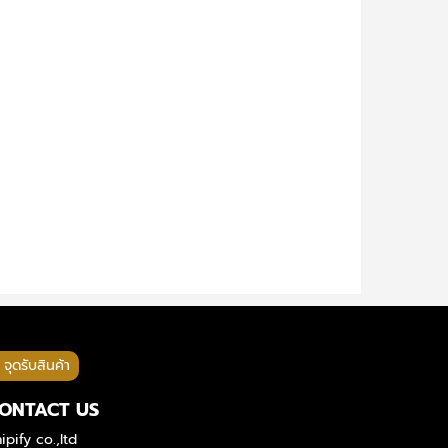
จุดรับสินค้า
ONTACT US
ipify co.,ltd