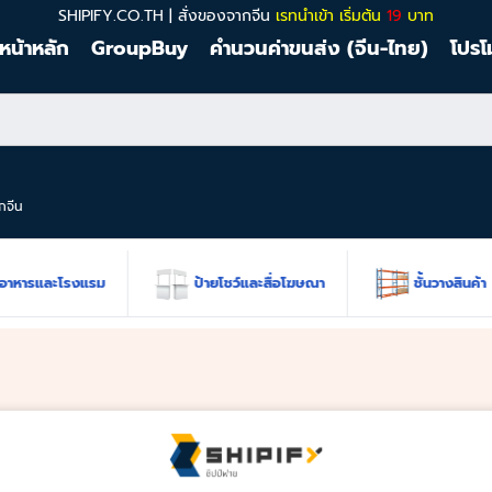
SHIPIFY.CO.TH | สั่งของจากจีน
เรทนำเข้า เริ่มต้น
19
บาท
หน้าหลัก
GroupBuy
คำนวนค่าขนส่ง (จีน-ไทย)
โปรโ
ากจีน
าหารและโรงแรม
ป้ายโชว์และสื่อโฆษณา
ชั้นวางสินค้า