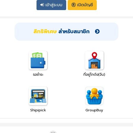
เข้าสู่ระบบ
เปิดบัญชี
สิทธิพิเศษ
สำหรับสมาชิก
รอชำระ
ที่อยู่โกดัง(จีน)
Shipipick
GroupBuy