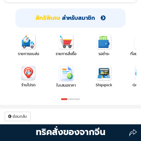
สิทธิพิเศษ
สำหรับสมาชิก
รายการขนส่ง
รายการสั่งซื้อ
รอชำระ
ที่อยู่โ
ร้านโปรด
Shipipick
Gro
ใบเสนอราคา
ย้อนกลับ
ทริคสั่งของจากจีน