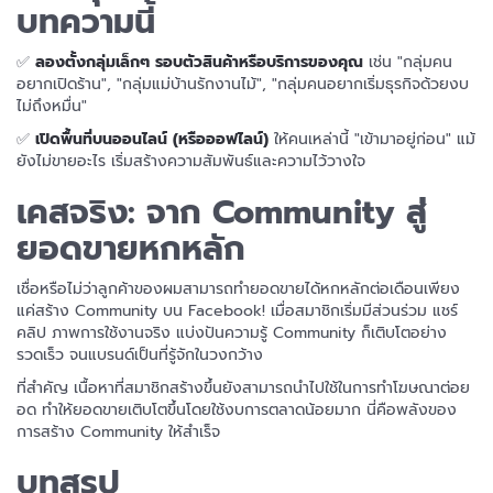
บทความนี้
✅
ลองตั้งกลุ่มเล็กๆ รอบตัวสินค้าหรือบริการของคุณ
เช่น "กลุ่มคน
อยากเปิดร้าน", "กลุ่มแม่บ้านรักงานไม้", "กลุ่มคนอยากเริ่มธุรกิจด้วยงบ
ไม่ถึงหมื่น"
✅
เปิดพื้นที่บนออนไลน์ (หรือออฟไลน์)
ให้คนเหล่านี้ "เข้ามาอยู่ก่อน" แม้
ยังไม่ขายอะไร เริ่มสร้างความสัมพันธ์และความไว้วางใจ
เคสจริง: จาก Community สู่
ยอดขายหกหลัก
เชื่อหรือไม่ว่าลูกค้าของผมสามารถทำยอดขายได้หกหลักต่อเดือนเพียง
แค่สร้าง Community บน Facebook! เมื่อสมาชิกเริ่มมีส่วนร่วม แชร์
คลิป ภาพการใช้งานจริง แบ่งปันความรู้ Community ก็เติบโตอย่าง
รวดเร็ว จนแบรนด์เป็นที่รู้จักในวงกว้าง
ที่สำคัญ เนื้อหาที่สมาชิกสร้างขึ้นยังสามารถนำไปใช้ในการทำโฆษณาต่อย
อด ทำให้ยอดขายเติบโตขึ้นโดยใช้งบการตลาดน้อยมาก นี่คือพลังของ
การสร้าง Community ให้สำเร็จ
บทสรุป