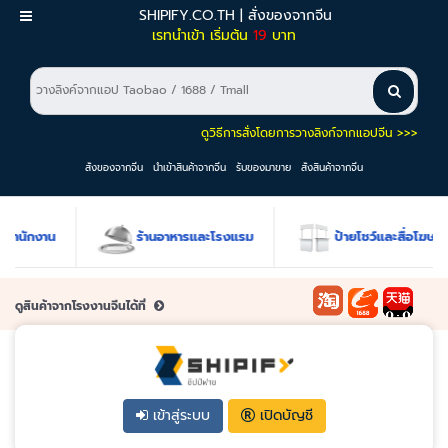
SHIPIFY.CO.TH | สั่งของจากจีน
เมนู
เรทนำเข้า เริ่มต้น
19
บาท
ดูวิธีการสั่งโดยการวางลิงก์จากแอปจีน >>>
สั่งของจากจีน
นำเข้าสินค้าจากจีน
รับของมาขาย
สั่งสินค้าจากจีน
ำนักงาน
ร้านอาหารและโรงแรม
ป้ายโชว์และสื่อโฆษณา
ดูสินค้าจากโรงงานจีนได้ที่
เข้าสู่ระบบ
เปิดบัญชี