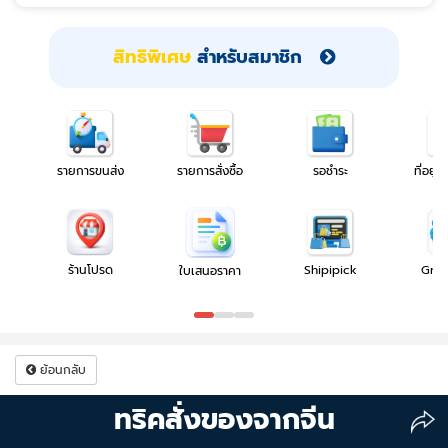
สิทธิพิเศษ
สำหรับสมาชิก
รายการขนส่ง
รายการสั่งซื้อ
รอชำระ
ที่อยู่โ
ร้านโปรด
Shipipick
Gro
ใบเสนอราคา
ย้อนกลับ
ทริคสั่งของจากจีน