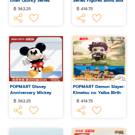
chan Quirky Series
Series Figures Blind Box
Figure Blind Box
฿ 362.25
฿ 414.75
POPMART Disney
POPMART Demon Slayer:
Anniversary Mickey
Kimetsu no Yaiba Birth
Curious Unbounded
Flower Series Blind Box
฿ 362.25
฿ 414.75
Series Blind Box
Figure