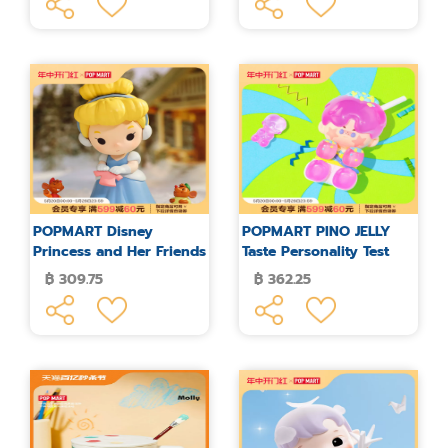
POPMART Disney
POPMART PINO JELLY
Princess and Her Friends
Taste Personality Test
Series Blind Box
Series Blind Box Figure
฿ 309.75
฿ 362.25