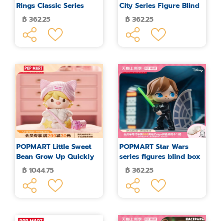
Rings Classic Series
City Series Figure Blind
Figures Blind Box
Box
฿ 362.25
฿ 362.25
POPMART Little Sweet
POPMART Star Wars
Bean Grow Up Quickly
series figures blind box
Figure
฿ 1044.75
฿ 362.25