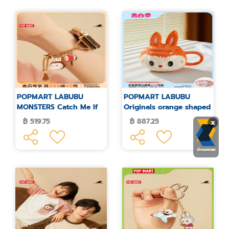
POPMART LABUBU
POPMART LABUBU
MONSTERS Catch Me If
Originals orange shaped
You Like Me Chain Strap
mug
฿ 519.75
฿ 887.25
x
เปิดแอพเลย