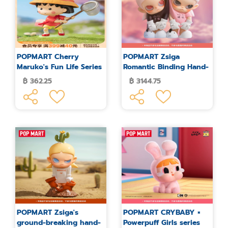
POPMART Cherry
POPMART Zsiga
Maruko's Fun Life Series
Romantic Binding Hand-
Blind Box Figure
made Large Doll
฿ 362.25
฿ 3144.75
POPMART Zsiga's
POPMART CRYBABY ×
ground-breaking hand-
Powerpuff Girls series