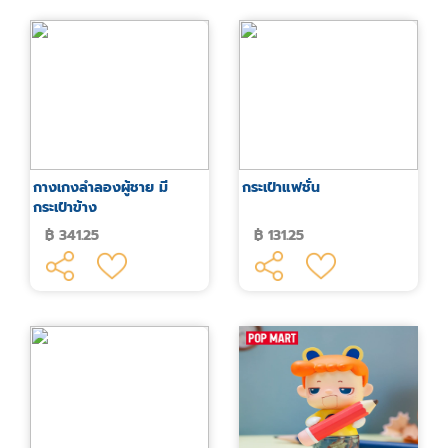
กางเกงลำลองผู้ชาย มี
กระเป๋าแฟชั่น
กระเป๋าข้าง
฿ 341.25
฿ 131.25