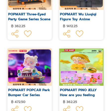
POPMART Three-Eyed
POPMART Wu Liuqiqi
Party Game Series Scene
Figure Toy Anime
Figure Blind Box
Cartoon
฿ 362.25
฿ 1412.25
POPMART POPCAR Park
POPMART PINO JELLY
Bumper Car Series
How are you feeling
Figure Blind Box
today series blind box
฿ 472.50
฿ 362.25