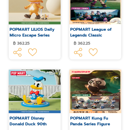
POPMART LiLiOS Daily
POPMART League of
Micro Escape Series
Legends Classic
Figure Blind Box
Character Series Figures
฿ 362.25
฿ 362.25
Blind Box
POPMART Disney
POPMART Kung Fu
Donald Duck 90th
Panda Series Figure
Anniversary Series
Blind Box