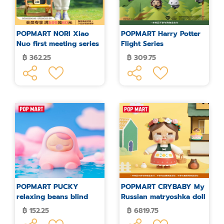
POPMART NORI Xiao
POPMART Harry Potter
Nuo first meeting series
Flight Series
hand-made blind box
฿ 362.25
฿ 309.75
POPMART PUCKY
POPMART CRYBABY My
relaxing beans blind
Russian matryoshka doll
box figures
trendy art cute big doll
฿ 152.25
฿ 6819.75