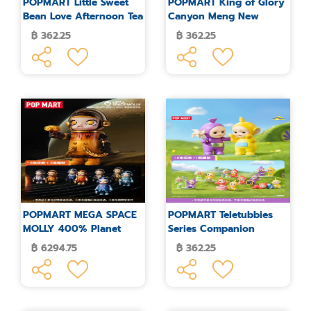
POPMART Little Sweet
POPMART King of Glory
Bean Love Afternoon Tea
Canyon Meng New
Series Blind Box Figure
Dream Forest Series
฿ 362.25
฿ 362.25
Figures Blind Box
POPMART MEGA SPACE
POPMART Teletubbies
MOLLY 400% Planet
Series Companion
Series Blind Box Figure
Figure Blind Box
฿ 6294.75
฿ 362.25