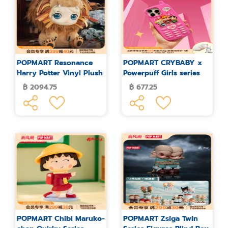
POPMART Resonance
POPMART CRYBABY x
Harry Potter Vinyl Plush
Powerpuff Girls series
Doll Lion
case iPhone
฿ 2094.75
฿ 677.25
POPMART Chibi Maruko-
POPMART Zsiga Twin