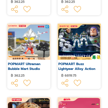
฿ 362.25
฿ 362.25
Figure Blind Box
POPMART Ultraman
POPMART Buzz
Bubble Mart Studio
Lightyear Alloy Action
Series Figures Blind Box
Figure
฿ 362.25
฿ 6819.75