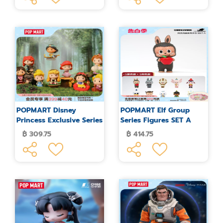
POPMART Disney
POPMART Elf Group
Princess Exclusive Series
Series Figures SET A
Figure Blind Box
฿ 309.75
฿ 414.75