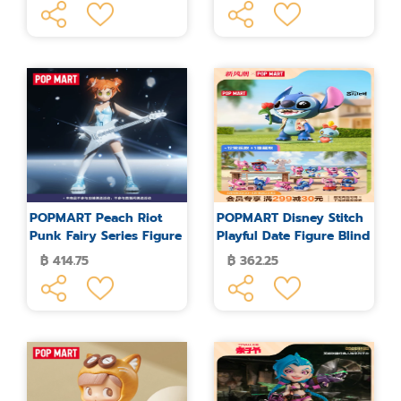
POPMART Peach Riot
POPMART Disney Stitch
Punk Fairy Series Figure
Playful Date Figure Blind
Blind Box
Box
฿ 414.75
฿ 362.25