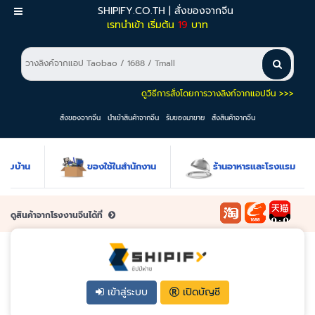
SHIPIFY.CO.TH | สั่งของจากจีน
เมนู
เรทนำเข้า เริ่มต้น
19
บาท
ดูวิธีการสั่งโดยการวางลิงก์จากแอปจีน >>>
สั่งของจากจีน
นำเข้าสินค้าจากจีน
รับของมาขาย
สั่งสินค้าจากจีน
ของใช้ในสำนักงาน
ร้านอาหารและโรงแรม
ป้ายโ
ดูสินค้าจากโรงงานจีนได้ที่
เข้าสู่ระบบ
เปิดบัญชี