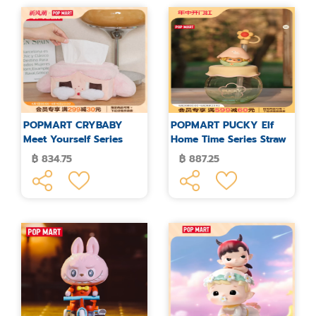
POPMART CRYBABY
POPMART PUCKY Elf
Meet Yourself Series
Home Time Series Straw
Tissue Paper
Cup
฿ 834.75
฿ 887.25