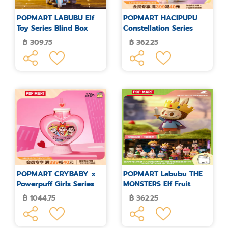
POPMART LABUBU Elf
POPMART HACIPUPU
Toy Series Blind Box
Constellation Series
Figure Blind Box
฿ 309.75
฿ 362.25
POPMART CRYBABY x
POPMART Labubu THE
Powerpuff Girls Series
MONSTERS Elf Fruit
Love Cup
LABUBU Blind Box
฿ 1044.75
฿ 362.25
Figure