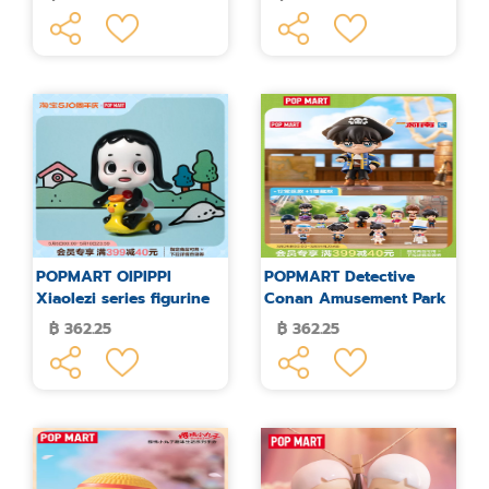
POPMART OIPIPPI
POPMART Detective
Xiaolezi series figurine
Conan Amusement Park
blind box
Series Figures Blind Box
฿ 362.25
฿ 362.25