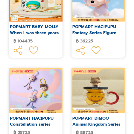
POPMART BABY MOLLY
POPMART HACIPUPU
When I was three years
Fantasy Series Figure
old series ceramic cup
Blind Box
฿ 1044.75
฿ 362.25
POPMART HACIPUPU
POPMART DIMOO
Constellation series
Animal Kingdom Series
blind box
Glass Cup
฿ 257.25
฿ 887.25