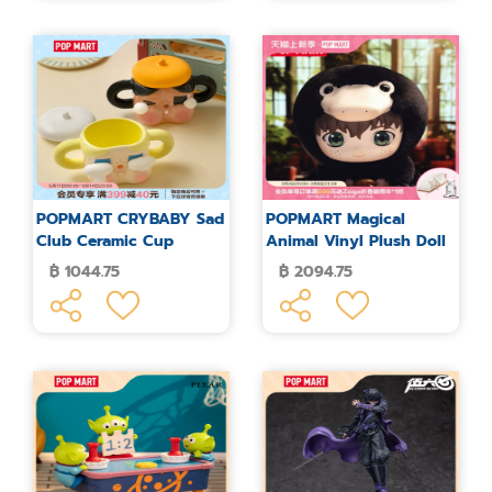
POPMART CRYBABY Sad
POPMART Magical
Club Ceramic Cup
Animal Vinyl Plush Doll
Sniffing
฿ 1044.75
฿ 2094.75