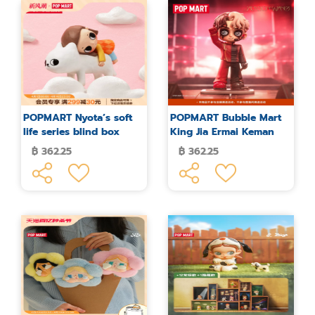
POPMART Nyota’s soft
POPMART Bubble Mart
life series blind box
King Jia Ermai Keman
series figures blind box
฿ 362.25
฿ 362.25