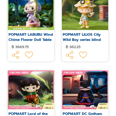
POPMART LABUBU Wind
POPMART LiLiOS City
Chime Flower Doll Table
Wild Boy series blind
Lamp
box figures
฿ 3669.75
฿ 362.25
POPMART Lord of the
POPMART DC Gotham