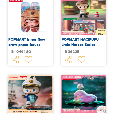
POPMART inner flow
POPMART HACIPUPU
crow paper house
Little Heroes Series
skateboard
Figures Blind Box
฿ 10494.80
฿ 362.25