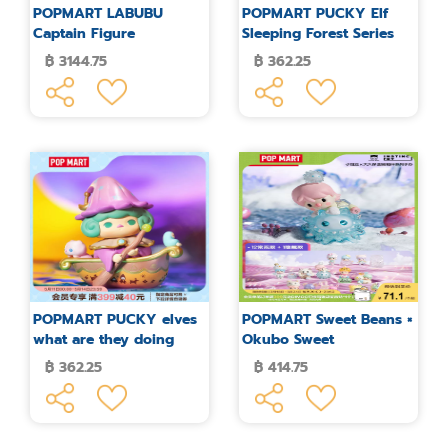
POPMART LABUBU
POPMART PUCKY Elf
Captain Figure
Sleeping Forest Series
Blind Box
฿ 3144.75
฿ 362.25
POPMART PUCKY elves
POPMART Sweet Beans ×
what are they doing
Okubo Sweet
series blind box
Companion Series
฿ 362.25
฿ 414.75
Figures Blind Box