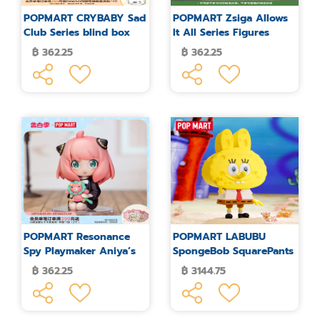
POPMART CRYBABY Sad
POPMART Zsiga Allows
Club Series blind box
It All Series Figures
plush flower peripherals
Blind Box
฿ 362.25
฿ 362.25
POPMART Resonance
POPMART LABUBU
Spy Playmaker Aniya’s
SpongeBob SquarePants
Daily Figure Blind Box
Large Figure
฿ 362.25
฿ 3144.75