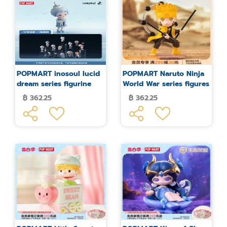
POPMART inosoul lucid
POPMART Naruto Ninja
dream series figurine
World War series figures
blind box
blind box
฿ 362.25
฿ 362.25