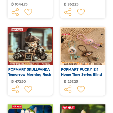
made hanging
figures blind box
฿ 1044.75
฿ 362.25
POPMART SKULLPANDA
POPMART PUCKY Elf
Tomorrow Morning Rush
Home Time Series Blind
Series Figures Blind Box
Box
฿ 472.50
฿ 257.25