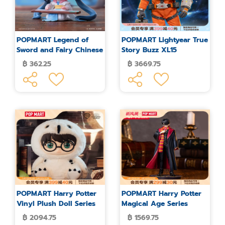
POPMART Legend of
POPMART Lightyear True
Sword and Fairy Chinese
Story Buzz XL15
Traditional Musical
Collection Action Figure
฿ 362.25
฿ 3669.75
Instrument Series Figure
Blind Box
POPMART Harry Potter
POPMART Harry Potter
Vinyl Plush Doll Series
Magical Age Series
Owl Figure
Figure
฿ 2094.75
฿ 1569.75