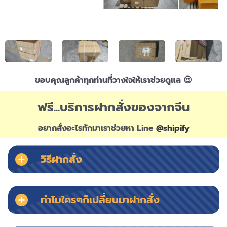
ขอบคุณลูกค้าทุกท่านที่วางใจให้เราช่วยดูแล 😍
ฟรี...บริการฝากสั่งของจากจีน
อยากสั่งอะไรทักมาเราช่วยหา Line
@shipify
วิธีฝากสั่ง
ทำไมใครๆก็เปลี่ยนมาฝากสั่ง