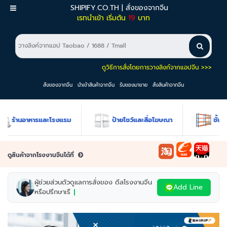
SHIPIFY.CO.TH | สั่งของจากจีน
เมนู
เรทนำเข้า เริ่มต้น
19
บาท
ดูวิธีการสั่งโดยการวางลิงก์จากแอปจีน >>>
สั่งของจากจีน
นำเข้าสินค้าจากจีน
รับของมาขาย
สั่งสินค้าจากจีน
านอาหารและโรงแรม
ป้ายโชว์และสื่อโฆษณา
ชั้นวางสินค้า
ดูสินค้าจากโรงงานจีนได้ที่
ผู้ช่วยส่วนตัวดูแลการสั่งของ ดีลโรงงานจีน
Add Line
หรือปรึกษาเรื่องการนำเข้า